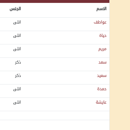
الاسم
الجنس
عواطف
انثى
حياة
انثى
مريم
انثى
سعد
ذكر
سعيد
ذكر
حمدة
انثى
عايشة
انثى