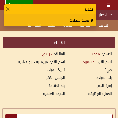
تسجيل الدخول
تحذير
آخر الأخبار
لا توجد سجلات
هويتنا
أهدافنا
النشرة
النكبة
اتصل بنا
الأبناء
الاسم:
محمد
العائلة:
دريدي
اسم الأب:
مسعود
اسم الأم:
مريم بنت ابو هاديه
حي؟:
لا
تاريخ الميلاد:
بلد الميلاد:
الجنس:
ذكر
زمرة الدم:
بلد الاقامة:
العمل/ الوظيفة:
الدرجة العلمية: