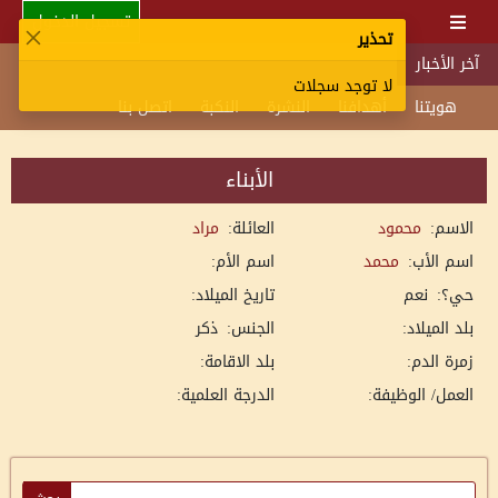
تسجيل الدخول
تحذير
آخر الأخبار
لا توجد سجلات
هويتنا
أهدافنا
النشرة
النكبة
اتصل بنا
الأبناء
الاسم:
محمود
العائلة:
مراد
اسم الأب:
محمد
اسم الأم:
حي؟:
نعم
تاريخ الميلاد:
بلد الميلاد:
الجنس:
ذكر
زمرة الدم:
بلد الاقامة:
العمل/ الوظيفة:
الدرجة العلمية: