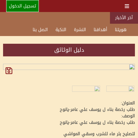
تسجيل الدخول
آخر الأخبار
هويتنا
أهدافنا
النشرة
النكبة
اتصل بنا
دليل الوثائق
العنوان:
طلب رخصة بناء ل يوسف علي عامر-يانوح
الوصف:
طلب رخصة بناء ل يوسف علي عامر-يانوح
لتصليح بئر ماء للشرب وسقي المواشي