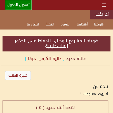
تسجيل الدخول
آخر الأخبار
هويتنا
أهدافنا
النشرة
النكبة
اتصل بنا
هوية: المشروع الوطني للحفاظ على الجذور
الفلسطينية
عائلة
حديد
[
دالية الكرمل, حيفا
]
شجرة العائلة
نبذة عن
لا يوجد معلومات !
لائحة أبناء حديد (
0
)