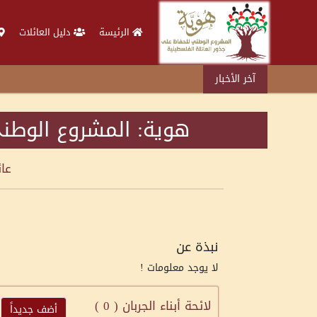
الرئيسة
دليل العائلات
آخر الأخبار
هوية: المشروع الوطني
عا
نبذة عن
لا يوجد معلومات !
لائحة أبناء الجربان (
0
)
أضف جديداً