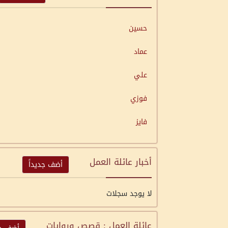
حسين
عماد
علي
فوزي
فايز
أخبار عائلة العمل
أضف جديداً
لا يوجد سجلات
عائلة العمل : قصص وروايات