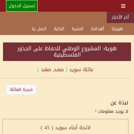
تسجيل الدخول
آخر الأخبار
هويتنا
أهدافنا
النشرة
النكبة
اتصل بنا
هوية: المشروع الوطني للحفاظ على الجذور
الفلسطينية
عائلة
سويد
[
صفد, صفد
]
شجرة العائلة
نبذة عن
لا يوجد معلومات !
لائحة أبناء سويد (
45
)