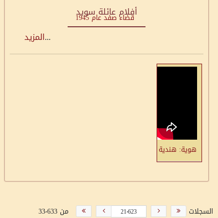
أفلام عائلة سويد
...
المزيد
هوية: هندية محمد سويد من مدينة صفد مواليد 1945: طبعًا أعودُ إلى صفد، لأنني وُلِدتُ هناك
السجلات
من 33٬633