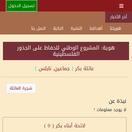
تسجيل الدخول
آخر الأخبار
هويتنا
أهدافنا
النشرة
النكبة
اتصل بنا
هوية: المشروع الوطني للحفاظ على الجذور
الفلسطينية
عائلة
بكر
[
جماعين, نابلس
]
شجرة العائلة
نبذة عن
لا يوجد معلومات !
لائحة أبناء بكر (
0
)