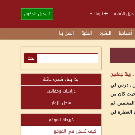
تسجيل الدخول
دليل الأفلام
تابعنا
أهدافنا
النشرة
النكبة
اتصل بنا
, زيتة جماعين
ابدأ ببناء شجرة عائلة
ين , درس في
دراسات ومقالات
ة في بيروت و تخرج منها سنة 1934 ميلادية و عمل كمدير لمدرسة ةصفد و بعدها انتقل الى الاردن في سنة 1948 حيث كان من
سجل الزوار
المعلمين ثم
الت ذكراه العطرة في
خريطة الموقع
كيف تُسجل في الموقع