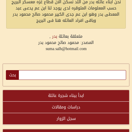
نحن ابناء عائله بدر من اللد نسكن الان قطاع غزه معسكر البريج
حسب المعلومات المتوقره لدى يوجد لنا ابن عم يدعى عبد
المعطى بدر وهو ابن عم جدى الكبير محمود صالح محمود بدر
وباقى افراد العائله هنا فى البريج
متعلقة بعائلة
بدر
,
المصدر: محمود صالح محمود بدر
suma.salh@hotmail.com
ابدأ ببناء شجرة عائلة
دراسات ومقالات
سجل الزوار