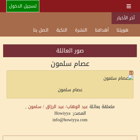
تسجيل الدخول
آخر الأخبار
هويتنا
أهدافنا
النشرة
النكبة
اتصل بنا
صور العائلة
عصام سلمون
عصام سلمون
متعلقة بعائلة
عبد الوهاب/ عبد الرزاق / سلمون
,
المصدر: Howiyya
info@howiyya.com