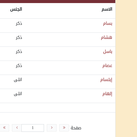
الاسم
الجنس
بسام
ذكر
هشام
ذكر
باسل
ذكر
عصام
ذكر
إبتسام
انثى
إلهام
انثى
صفحة