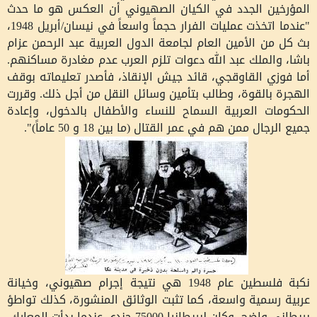
المؤرخين الجدد في الكيان الصهيوني أن العكس هو ما حدث
"عندما اتخذت عمليات الفرار حجماً واسعاً في نيسان/أبريل 1948،
بث كل من الأمين العام لجامعة الدول العربية عبد الرحمن عزام
باشا، والملك عبد الله دعوات تلزم العرب عدم مغادرة مساكنهم.
أما فوزي القاوقجي، قائد جيش الإنقاذ، فأصدر تعليماته بوقف
الهجرة بالقوة، وطالب بتأمين وسائل النقل من أجل ذلك. وقررت
الحكومات العربية السماح للنساء والأطفال بالدخول، وإعادة
جميع الرجال ممن هم في عمر القتال (ما بين 18 و 50 عاماً)".
نكبة فلسطين عام 1948 هي نتيجة إجرام صهيوني، وخيانة
عربية رسمية واسعة، كما تثبت الوثائق المنشورة، كذلك تواطؤ
بريطاني واضح، وكان لبريطانيا 75000 جندي عندما بدأت المعارك،