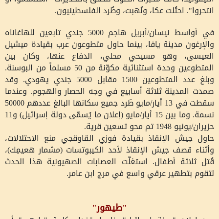
انتحروا". احتُلت عكا، ونُهبت، وطُرد الفلسطينيون.
في أواسط نيسان/أبريل هاجم 5000 جندي تابعين للهاغاناه
والإرغون مدينة يافا، بينما حاول متطوعون عرب بقيادة ميشيل
العيسى، وهو مسيحي محلي، الدفاع عنها، وكان بين
المتطوعين وحدة استثنائية مكوّنة من 50 مسلماً من البوسنة.
وبلغ عدد المتطوعين 1500 مقابل 5000 جندي يهودي. وقد
صمدت المدينة ثلاثة أسابيع في وجه الحصار والهجوم. وعندما
سقطت في 13 أيار/مايو طُرد جميع سكانها البالغ عددهم 50000
نسمة. وما بين 15 أيار/مايو (إعلان ما يُسمّى دولة إسرائيل) و11
حزيران/يونيو 1948 تم محو تسعين قرية.
حاول جيش الإنقاذ بقيادة فوزي القاوقجي منع الاحتلالات،
وأثناء قصف جيش الإنقاذ لأحد الكيبوتسات (مشمار هعيمِك)،
قُتل ثلاثة أطفال. استغلّت العصابات الصهيونية هذا الحدث
لتقوم بتطهير عرقي واسع في مرج ابن عامر.
"طيهور"