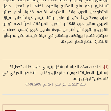
تستطيع بهم منع المذابح والطرد، لكنها لم تفعل. حاول
المتطوعون العرب وقف المذبحة، لكنهم خُذلوا، أمام جيش
مدرّب ومعدّ جيداً، حتى إن غلوب باشا، رئيس هيئة أركان الفيلق
العربي سمّى حرب 1948 بـ "الحرب المزيفة"، نظراً لعدم توازن
القوى. والنتيجة أن أكثر من سبعة ملايين لاجئ (حسب إحصاءات
حديثة)، فقدوا بيوتهم، وحقهم في حياة كريمة، لكن لم يملّوا
الانتظار؛ انتظار قطار العودة.
[1]
- اعتمدت هذه الدراسة بشكل رئيسي على: كتاب "خطيئة
إسرائيل الأصلية" لدومينيك فيدال، وكتاب "التطهير العرقي في
فلسطين" لإيلان بابه.
تمت الاضافة من قبل
1
بتاريخ
01/01/2009