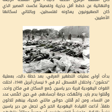
والنهائية عن خطط أقل جذرية وتفصيلاً عكست المصير الذي
كان الصهيونيون يعدّونه لفلسطين، وبالتالي لسكانها
الأصليين.
بدأت أولى عمليات التطهير العرقي، بعد خطة دالِت، بعملية
"نحشون"، واحتلال القسطل. ثم في 9 نيسان/أبريل 1948، احتلت
القوات اليهودية قرية دير ياسين. جُمع السكان في مكان واحد،
وقُتلوا بدم بارد. وانتُهكت حرمة أجسادهم، في حين اغتُصب عدد
من النساء، ومن ثم قُتلن. حوالى مائتي ضحية، بينهم ثلاثون
طفلاً. أذاعت القيادة اليهودية الخبر كي تجعل من دير ياسين