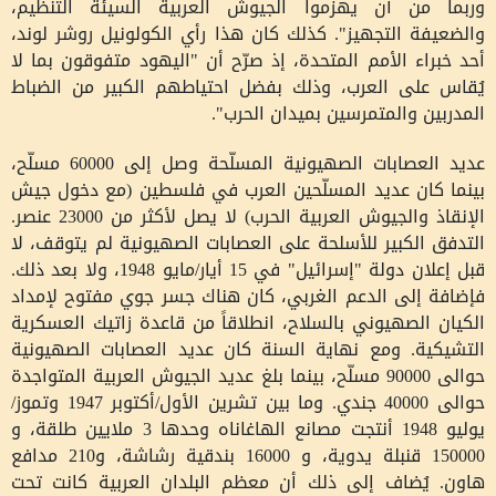
وربما من أن يهزموا الجيوش العربية السيئة التنظيم،
والضعيفة التجهيز". كذلك كان هذا رأي الكولونيل روشر لوند،
أحد خبراء الأمم المتحدة، إذ صرّح أن "اليهود متفوقون بما لا
يُقاس على العرب، وذلك بفضل احتياطهم الكبير من الضباط
المدربين والمتمرسين بميدان الحرب".
عديد العصابات الصهيونية المسلّحة وصل إلى 60000 مسلّح،
بينما كان عديد المسلّحين العرب في فلسطين (مع دخول جيش
الإنقاذ والجيوش العربية الحرب) لا يصل لأكثر من 23000 عنصر.
التدفق الكبير للأسلحة على العصابات الصهيونية لم يتوقف، لا
قبل إعلان دولة "إسرائيل" في 15 أيار/مايو 1948، ولا بعد ذلك.
فإضافة إلى الدعم الغربي، كان هناك جسر جوي مفتوح لإمداد
الكيان الصهيوني بالسلاح، انطلاقاً من قاعدة زاتيك العسكرية
التشيكية. ومع نهاية السنة كان عديد العصابات الصهيونية
حوالى 90000 مسلّح، بينما بلغ عديد الجيوش العربية المتواجدة
حوالى 40000 جندي. وما بين تشرين الأول/أكتوبر 1947 وتموز/
يوليو 1948 أنتجت مصانع الهاغاناه وحدها 3 ملايين طلقة، و
150000 قنبلة يدوية، و 16000 بندقية رشاشة، و210 مدافع
هاون. يُضاف إلى ذلك أن معظم البلدان العربية كانت تحت