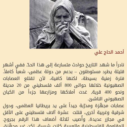
أحمد الحاج علي
نادراً ما شهد التاريخ حوادث متسارعة إلى هذا الحدّ. ففي أشهر
قليلة يطرد مستوطنون – بدعم من دولة عظمى- شعباً كاملاً.
فترة زمنية بسيطة، لكنها كافية، لأن تقتلع العصابات
الصهيونية خلالها حوالى 800 ألف فلسطيني من 20 مدينة
ونحو 400 قرية, غدت أملاكها ومزارعها جزءاً من الكيان
الصهيوني الناشئ.
عصابات مجهّزة ومدرّبة جيداً على يد بريطانيا العظمى، ودول
شرقية وغربية أخرى، قتلت عشرة آلاف فلسطيني على الأقل
في مجازر عديدة, وأُصيب ثلاثة أضعاف هذا الرقم بجروح.
المقاومة الفلسطينية والعربية كانت شرسة، لكن غير مجهّزة،