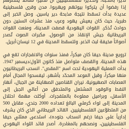
نذيراً بالنكبة، وتحذيراً للفلسطينيين أن مصيراً مماثلاً ينتظرهم
إذا رفضوا أن يتركوا بيوتهم ويهربوا. مدن وقرى فلسطينية
عديدة بدأت تسقط نتيجة مذبحة دير ياسين. وصل الخبر إلى
طبريا، حيث كان يعيش يهود وعرب منذ عشرات السنين دون
حوادث تُذكر. القوات اليهودية قصفت المدينة، ومنعت القوات
البريطانية جيش الإنقاذ من الوصول. مكبرات الصوت تُصدر
أصواتاً مخيفة لبث الذعر. ولتسقط المدينة في 12 نيسان/أبريل.
ترويع مدينة حيفا كان مبكراً، فمنذ سنوات والانفجارات تقع في
هذه المدينة. والقصف متواصل منذ كانون الأول/ديسمبر 1947.
بدأت العملية اليهودية تحت اسم "المقص". انسحب البريطانيون
منها مبكراً، وقبل الموعد المحدّد بأشهر، ليفسحوا المجال أمام
العصابات الصهيونية. نيران القناصين الصهاينة من الجبال، أنهار
النفط والوقود المشتعل والمتدفق من أعالي الجبل إلى
الأسفل، وبراميل مملوءة بالمتفجرات. أوكلت مهمة احتلال
المدينة إلى لواء كرملي البالغ تعداده 2000 جندي، مقابل 500
من المتطوّعين الفلسطينيين. القائد البريطاني الذي كان يشرف
إدارياً على حيفا (رغم انسحاب جنوده)، استدعى ممثلي حيفا
الفلسطينيين، ونصحهم بالمغادرة. أصدر قائد اللواء اليهودي