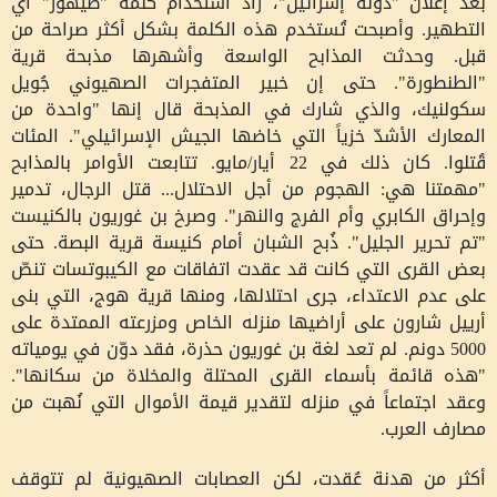
بعد إعلان "دولة إسرائيل"، زاد استخدام كلمة "طيهور" أي
التطهير. وأصبحت تُستخدم هذه الكلمة بشكل أكثر صراحة من
قبل. وحدثت المذابح الواسعة وأشهرها مذبحة قرية
"الطنطورة". حتى إن خبير المتفجرات الصهيوني جُويل
سكولنيك، والذي شارك في المذبحة قال إنها "واحدة من
المعارك الأشدّ خزياً التي خاضها الجيش الإسرائيلي". المئات
قُتلوا. كان ذلك في 22 أيار/مايو. تتابعت الأوامر بالمذابح
"مهمتنا هي: الهجوم من أجل الاحتلال... قتل الرجال، تدمير
وإحراق الكابري وأم الفرج والنهر". وصرخ بن غوريون بالكنيست
"تم تحرير الجليل". ذُبح الشبان أمام كنيسة قرية البصة. حتى
بعض القرى التي كانت قد عقدت اتفاقات مع الكيبوتسات تنصّ
على عدم الاعتداء، جرى احتلالها، ومنها قرية هوج، التي بنى
أرييل شارون على أراضيها منزله الخاص ومزرعته الممتدة على
5000 دونم. لم تعد لغة بن غوريون حذرة، فقد دوّن في يومياته
"هذه قائمة بأسماء القرى المحتلة والمخلاة من سكانها".
وعقد اجتماعاً في منزله لتقدير قيمة الأموال التي نُهبت من
مصارف العرب.
أكثر من هدنة عُقدت، لكن العصابات الصهيونية لم تتوقف