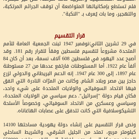
فلم تستطع بإمكانياتها المتواضعة أن توقف الجرائم المرتكبة،
والتهجير، وما بات يُعرف بـ "النكبة".
قرار التقسيم
في 29 تشرين الثاني/نوفمبر 1947 تبنت الجمعية العامة للأمم
المتحدة مشروعاً لتقسيم فلسطين وفقاً للقرار رقم 181. وقد
أصبح عدد اليهود في فلسطين 608 آلاف نسمة، بعد أن كان 84
ألفاً عام 1922. أما المستوطنات فارتفع عددها من 27 مستوطنة
عام 1897، إلى 300 عام 1947. إنه الدعم البريطاني والدولي لزرع
حاجز بين مصر وبلاد الشام. وكانت من المرّات النادرة التي اتفق
فيها الاتحاد السوفياتي والولايات المتحدة على شيء واحد،
فكان قيام دولة "إسرائيل". دعم سياسي من الولايات المتحدة،
وسياسي وعسكري من الاتحاد السوفياتي، وخصوصاً الأسلحة
التشيكوسلافية التي كانت تتدفق على عصابات الهاغاناه.
ونص قرار التقسيم على إنشاء دولة يهودية مساحتها 14100
كيلومتر مربع، تمتد من الجليل الشرقي، والشريط الساحلي