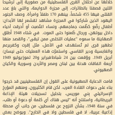
خلالها عن احتلال القرى الفلسطينية من صفورية إلى ترشيحا
اللتين قصفتا بالطائرات، إلى مجزرة الدوايمة، والتي بلغ عدد
القتلى فيها 455 شخصاً، بينهم 170 طفلاً وامرأة. وصف الجنود
اليهود الذين شاركوا في المجزرة مشاهد تقشعر لها الأبدان:
أطفال رضّع حُطّمت جماجمهم، ونساء اغتُصبت أو أُحرقت أحياء
داخل بيوتهن، ورجال طُعنوا حتى الموت. في شتاء 1948 أَطلق
الصهاينة ما سموه "عمليات التخلص ممن تبقى"، والقصد منها
تطهير قرى لم تُستهدف في الأصل، مثل إقرت وكفربرعم
والغابسية ودير القاسي. واستمرّت هذه العمليات حتى نيسان/
أبريل 1949. ووُقعت بين 24 شباط/فبراير و20 تموز/يوليو 1949
أربعة اتفاقات هدنة بين لبنان ومصر والأردن وسورية والكيان
الصهيوني.
قامت الدعاية الصهيونية على القول إن الفلسطينيين قد خرجوا
بناء على دعوات القادة العرب. لكن قام الكثيرون، ومنهم المؤرخ
الإسرائيلي بِني موريس، بتحليل تسجيلات هيئة الإذاعة
البريطانية، واستنتج أنه "ليس هناك أي كلمة أو دعوة أو طلب،
في سنة 1948، بشأن النزوح عن فلسطين، من جانب أي محطة
إذاعية عربية، لا في فلسطين ولا في الخارج". ويوضح بعض