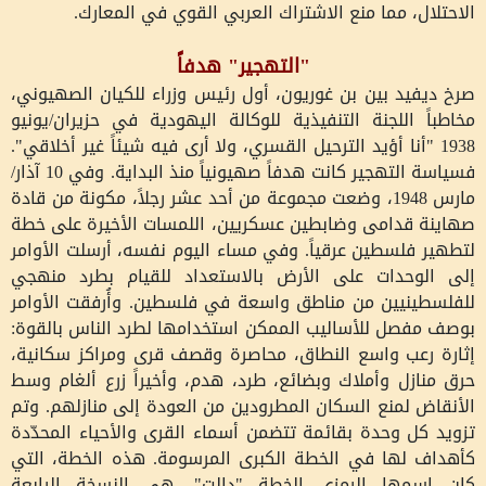
الاحتلال، مما منع الاشتراك العربي القوي في المعارك.
"التهجير" هدفاً
صرخ ديفيد بين بن غوريون، أول رئيس وزراء للكيان الصهيوني،
مخاطباً اللجنة التنفيذية للوكالة اليهودية في حزيران/يونيو
1938 "أنا أؤيد الترحيل القسري، ولا أرى فيه شيئاً غير أخلاقي".
فسياسة التهجير كانت هدفاً صهيونياً منذ البداية. وفي 10 آذار/
مارس 1948، وضعت مجموعة من أحد عشر رجلاً، مكونة من قادة
صهاينة قدامى وضابطين عسكريين، اللمسات الأخيرة على خطة
لتطهير فلسطين عرقياً. وفي مساء اليوم نفسه، أرسلت الأوامر
إلى الوحدات على الأرض بالاستعداد للقيام بطرد منهجي
للفلسطينيين من مناطق واسعة في فلسطين. وأُرفقت الأوامر
بوصف مفصل للأساليب الممكن استخدامها لطرد الناس بالقوة:
إثارة رعب واسع النطاق، محاصرة وقصف قرى ومراكز سكانية،
حرق منازل وأملاك وبضائع، طرد، هدم، وأخيراً زرع ألغام وسط
الأنقاض لمنع السكان المطرودين من العودة إلى منازلهم. وتم
تزويد كل وحدة بقائمة تتضمن أسماء القرى والأحياء المحدّدة
كأهداف لها في الخطة الكبرى المرسومة. هذه الخطة، التي
كان اسمها الرمزي الخطة "دالِت"، هي النسخة الرابعة