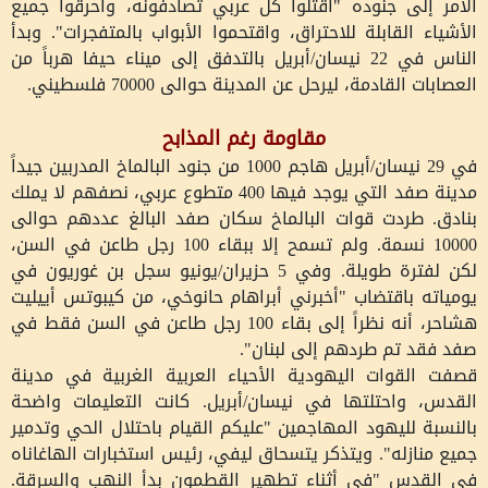
الأمر إلى جنوده "اقتلوا كل عربي تصادفونه، واحرقوا جميع
الأشياء القابلة للاحتراق، واقتحموا الأبواب بالمتفجرات". وبدأ
الناس في 22 نيسان/أبريل بالتدفق إلى ميناء حيفا هرباً من
العصابات القادمة، ليرحل عن المدينة حوالى 70000 فلسطيني.
مقاومة رغم المذابح
في 29 نيسان/أبريل هاجم 1000 من جنود البالماخ المدربين جيداً
مدينة صفد التي يوجد فيها 400 متطوع عربي، نصفهم لا يملك
بنادق. طردت قوات البالماخ سكان صفد البالغ عددهم حوالى
10000 نسمة. ولم تسمح إلا ببقاء 100 رجل طاعن في السن،
لكن لفترة طويلة. وفي 5 حزيران/يونيو سجل بن غوريون في
يومياته باقتضاب "أخبرني أبراهام حانوخي، من كيبوتس أييليت
هشاحر، أنه نظراً إلى بقاء 100 رجل طاعن في السن فقط في
صفد فقد تم طردهم إلى لبنان".
قصفت القوات اليهودية الأحياء العربية الغربية في مدينة
القدس، واحتلتها في نيسان/أبريل. كانت التعليمات واضحة
بالنسبة لليهود المهاجمين "عليكم القيام باحتلال الحي وتدمير
جميع منازله". ويتذكر يتسحاق ليفي، رئيس استخبارات الهاغاناه
في القدس "في أثناء تطهير القطمون بدأ النهب والسرقة.