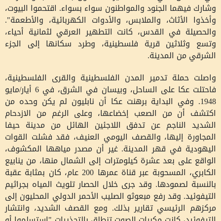
وشارك فيهما الجنود والمواطنون سواء بسواء. اقتحموا البيوت،
وأخذوا الأثاث، والملابس، والأدوات الكهربائية، والأطعمة".
والحصيلة في القدس، كانت التطهير العرقي لثمانية أحياء،
وتسع وثلاثين قرية فلسطينية، وطرد سكانها إلى الجزء
الشرقي من المدينة.
واصلت حملة تدمير المدن الفلسطينية والقرى الفلسطينية،
فاحتلت عكا على الساحل، وبيسان في الشرق، في 6 أيار/مايو
1948. وفي البداية برهنت عكا أن نابليون لم يكن وحده من
اكتشف أن من الصعب إخضاعها، وعلى الرغم من الازدحام
الشديد الناجم عن تدفق اللاجئين الهائل من مدينة حيفا
المجاورة إليها، والقصف اليومي العنيف، فقد فشلت القوات
اليهودية في قهر المدينة. غير أن مصدر مياهها المكشوف،
الواقع على بعد عشرة كيلومترات إلى الشمال منها، من ينابيع
الكابري، المسحوبة عبر قناة عمرها 200 عام، كان بمثابة عقبة
بالنسبة لصمودها. وقد جرى خلال الحصار تلويث المياه بجراثيم
التيفوئيد. وقد رفع مبعوثو الصليب الأحمر الدولي المحليون إلى
مركزهم الرئيسي تقارير بذلك. ومع القصف الشديد، وانتشار
التيفوئيد، كانت مكبرات الصوت تنطلق بالتحذيرات "استسلموا أو