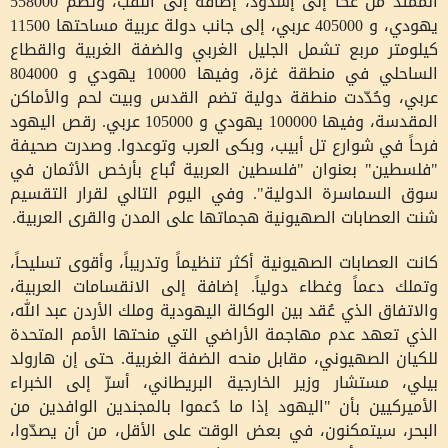
الممتد من عكا إلى إسدود، إضافة إلى النقب، وتضم 558000
يهودي، و 405000 عربي، إلى جانب دولة عربية مساحتها 11500
كيلومتر مربع تشمل الجليل الغربي والضفة الغربية والقطاع
الساحلي في منطقة غزة، وفيها 10000 يهودي و 804000
عربي، وحُدّدت منطقة دولية تضم القدس وبيت لحم والأماكن
المقدسة، وفيها 100000 يهودي و 105000 عربي. رقص اليهود
فرحاً في شوارع تل أبيب، وبكى العرب وتوعدوا. وصدرت صحيفة
"فلسطين" بعنوان "فلسطين العربية تُباع بأرخص الأثمان في
سوق السماسرة الدولية". وفي اليوم التالي لقرار التقسيم
شنت العصابات الصهيونية هجماتها على المدن والقرى العربية.
كانت العصابات الصهيونية أكثر تنظيماً وتدريباً، وأقوى تسليحاً،
وتملك دعماً وغطاء دولياً. إضافة إلى الانقسامات العربية،
والاتفاق الذي عُقد بين الوكالة اليهودية وملك الأردن عبد الله،
الذي تعهد عدم مهاجمة الأراضي التي منحتها الأمم المتحدة
للكيان الصهيوني، مقابل منحه الضفة الغربية. حتى إن هارولد
بيلي، مستشار وزير الخارجية البريطاني، أسرّ إلى الخبراء
الأميركيين بأن "اليهود إذا ما دُعموا بالمجندين الوافدين من
البحر، سيتمكنون، في بعض الوقت على الأقل، من أن يصدّوا،