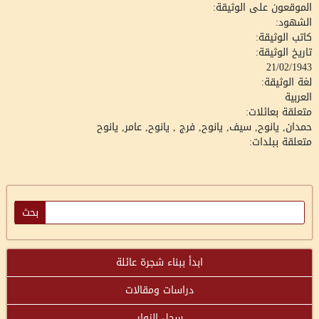
الموقعون على الوثيقة:
الشهود:
كاتب الوثيقة:
تاريخ الوثيقة:
21/02/1943
لغة الوثيقة:
العربية
متعلقة بعائلات:
حمدان, يانوح
سيف, يانوح
فرج , يانوح
عامر, يانوح
متعلقة ببلدات:
ابدأ ببناء شجرة عائلة
دراسات ومقالات
سجل الزوار