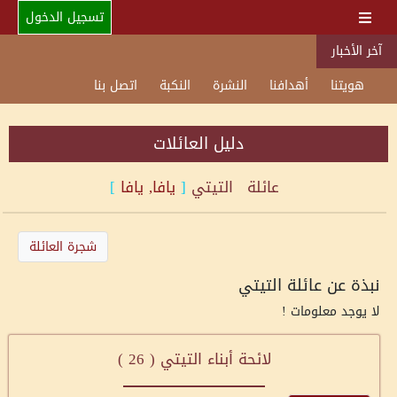
تسجيل الدخول
آخر الأخبار
هويتنا
أهدافنا
النشرة
النكبة
اتصل بنا
دليل العائلات
عائلة
التيتي
[
يافا, يافا
]
شجرة العائلة
نبذة عن عائلة التيتي
لا يوجد معلومات !
لائحة أبناء التيتي (
26
)