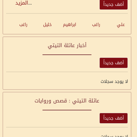
...
المزيد
أضف جديداً
علي
راغب
ابراهيم
خليل
راغب
أخبار عائلة التيتي
أضف جديداً
لا يوجد سجلات
عائلة التيتي : قصص وروايات
أضف جديداً
لا يوجد سجلات