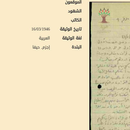
الموقعون
الشهود
الكاتب
تاريخ الوثيقة
16/03/1946
لغة الوثيقة
العربية
البلدة
إجزم, حيفا