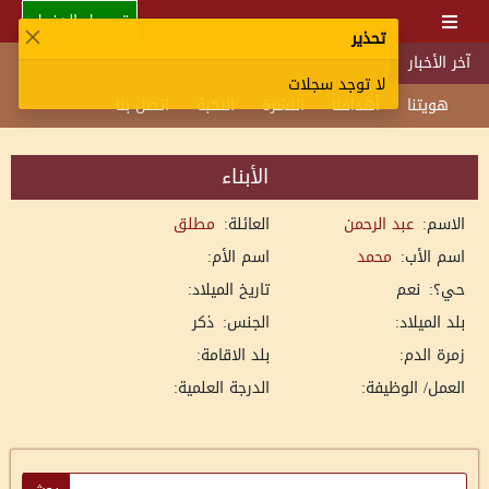
تسجيل الدخول
تحذير
آخر الأخبار
لا توجد سجلات
هويتنا
أهدافنا
النشرة
النكبة
اتصل بنا
الأبناء
الاسم:
عبد الرحمن
العائلة:
مطلق
اسم الأب:
محمد
اسم الأم:
حي؟:
نعم
تاريخ الميلاد:
بلد الميلاد:
الجنس:
ذكر
زمرة الدم:
بلد الاقامة:
العمل/ الوظيفة:
الدرجة العلمية: