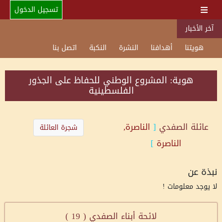
تسجيل الدخول
آخر الأخبار
هويتنا
أهدافنا
النشرة
النكبة
اتصل بنا
هوية: المشروع الوطني للحفاظ على الجذور
الفلسطينية
عائلة
الصفدي
[
الناصرة,
شجرة العائلة
الناصرة
]
نبذة عن
لا يوجد معلومات !
لائحة أبناء الصفدي (
19
)