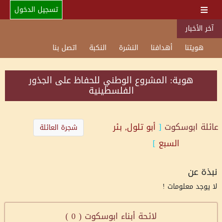
تسجيل الدخول
آخر الأخبار
هويتنا
أهدافنا
النشرة
النكبة
اتصل بنا
هوية: المشروع الوطني للحفاظ على الجذور
الفلسطينية
عائلة
ابوسكوت
[
أبو تلول, بئر
شجرة العائلة
السبع
]
نبذة عن
لا يوجد معلومات !
لائحة أبناء ابوسكوت (
0
)