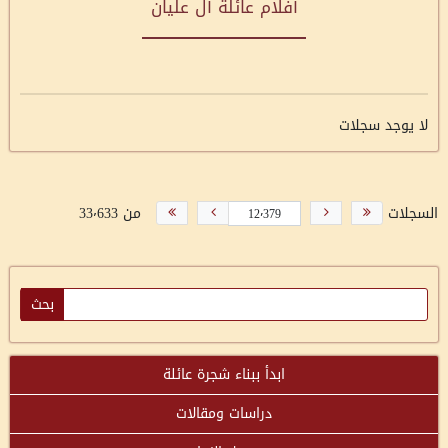
أفلام عائلة آل عليان
لا يوجد سجلات
السجلات
من 33٬633
ابدأ ببناء شجرة عائلة
دراسات ومقالات