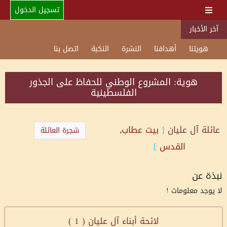
تسجيل الدخول
آخر الأخبار
هويتنا
أهدافنا
النشرة
النكبة
اتصل بنا
هوية: المشروع الوطني للحفاظ على الجذور
الفلسطينية
عائلة
آل عليان
[
بيت عطاب,
شجرة العائلة
القدس
]
نبذة عن
لا يوجد معلومات !
لائحة أبناء آل عليان (
1
)