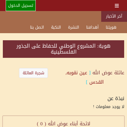
تسجيل الدخول
آخر الأخبار
هويتنا
أهدافنا
النشرة
النكبة
اتصل بنا
هوية: المشروع الوطني للحفاظ على الجذور
الفلسطينية
عائلة
عوض الله
[
عين نقوبه,
شجرة العائلة
القدس
]
نبذة عن
لا يوجد معلومات !
لائحة أبناء عوض الله (
0
)