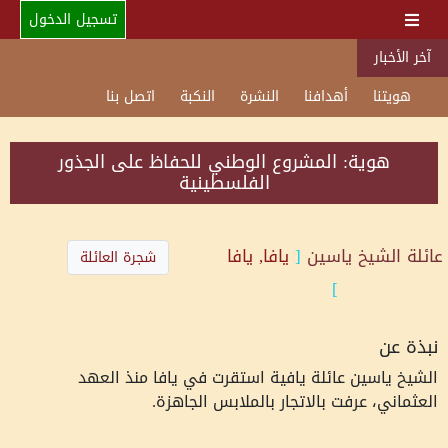
تسجيل الدخول
آخر الأخبار
هويتنا
أهدافنا
النشرة
النكبة
اتصل بنا
هوية: المشروع الوطني للحفاظ على الجذور
الفلسطينية
عائلة
الشيخ ياسين
[
يافا, يافا
شجرة العائلة
]
نبذة عن
الشيخ ياسين عائلة يافية استقرت في يافا منذ العهد
العثماني، عرفت بالاتجار بالملابس الجاهزة.