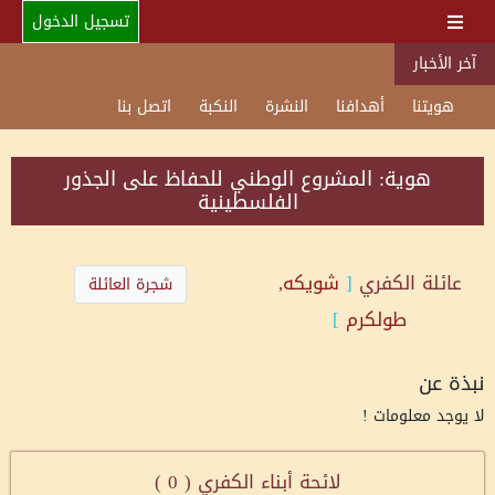
تسجيل الدخول
آخر الأخبار
هويتنا
أهدافنا
النشرة
النكبة
اتصل بنا
هوية: المشروع الوطني للحفاظ على الجذور
الفلسطينية
عائلة
الكفري
[
شويكه,
شجرة العائلة
طولكرم
]
نبذة عن
لا يوجد معلومات !
لائحة أبناء الكفري (
0
)