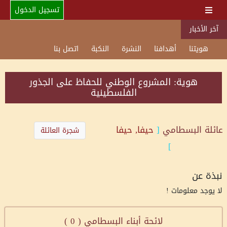
تسجيل الدخول
آخر الأخبار
هويتنا
أهدافنا
النشرة
النكبة
اتصل بنا
هوية: المشروع الوطني للحفاظ على الجذور
الفلسطينية
عائلة
البسطامي
[
حيفا, حيفا
شجرة العائلة
]
نبذة عن
لا يوجد معلومات !
لائحة أبناء البسطامي (
0
)