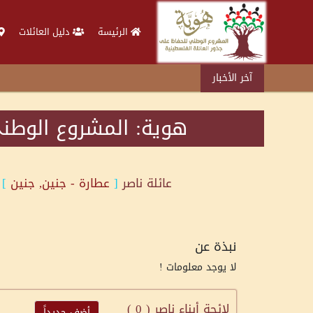
الرئيسة
دليل العائلات
آخر الأخبار
هوية: المشروع الوطني
عائلة
ناصر
[
عطارة - جنين, جنين
]
نبذة عن
لا يوجد معلومات !
لائحة أبناء ناصر (
0
)
أضف جديداً