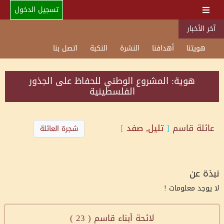
تسجيل الدخول
آخر الأخبار
هويتنا
أهدافنا
النشرة
النكبة
اتصل بنا
هوية: المشروع الوطني للحفاظ على الجذور
الفلسطينية
عائلة
قاسم
[
تليل, صفد
]
شجرة العائلة
نبذة عن
لا يوجد معلومات !
لائحة أبناء قاسم (
23
)