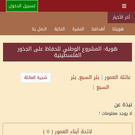
تسجيل الدخول
آخر الأخبار
هويتنا
أهدافنا
النشرة
النكبة
اتصل بنا
هوية: المشروع الوطني للحفاظ على الجذور
الفلسطينية
عائلة
العمور
[
بئر السبع, بئر
شجرة العائلة
السبع
]
نبذة عن
لا يوجد معلومات !
لائحة أبناء العمور (
0
)