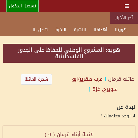
تسجيل الدخول
آخر الأخبار
هويتنا
أهدافنا
النشرة
النكبة
اتصل بنا
هوية: المشروع الوطني للحفاظ على الجذور
الفلسطينية
عائلة
قرمان
[
عرب صقرير/ابو
شجرة العائلة
سويرح, غزة
]
نبذة عن
لا يوجد معلومات !
لائحة أبناء قرمان (
0
)