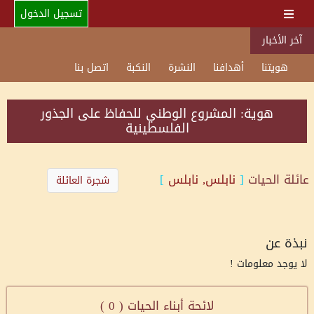
تسجيل الدخول
آخر الأخبار
هويتنا
أهدافنا
النشرة
النكبة
اتصل بنا
هوية: المشروع الوطني للحفاظ على الجذور
الفلسطينية
عائلة
الحيات
[
نابلس, نابلس
]
شجرة العائلة
نبذة عن
لا يوجد معلومات !
لائحة أبناء الحيات (
0
)