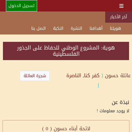
تسجيل الدخول
آخر الأخبار
هويتنا
أهدافنا
النشرة
النكبة
اتصل بنا
هوية: المشروع الوطني للحفاظ على الجذور
الفلسطينية
عائلة
حسون
[
كفر كنا, الناصرة
شجرة العائلة
]
نبذة عن
لا يوجد معلومات !
لائحة أبناء حسون (
0
)