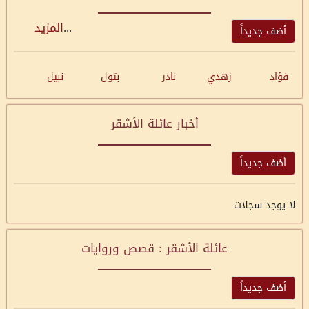
...
المزيد
أضف جديداً
فؤاد
زهدي
نادر
بتول
نبيل
أخبار عائلة الأشقر
أضف جديداً
لا يوجد سجلات
عائلة الأشقر : قصص وروايات
أضف جديداً