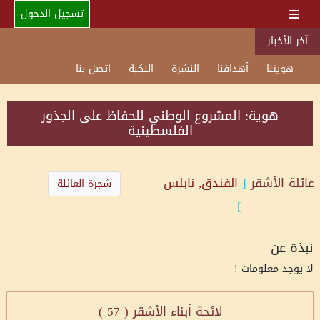
تسجيل الدخول
آخر الأخبار
هويتنا
أهدافنا
النشرة
النكبة
اتصل بنا
هوية: المشروع الوطني للحفاظ على الجذور
الفلسطينية
عائلة
الأشقر
[
الفندق, نابلس
شجرة العائلة
]
نبذة عن
لا يوجد معلومات !
لائحة أبناء الأشقر (
57
)