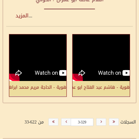
...
المزيد
هوية - هاشم عبد الفتاح ابو عمران - الفالوجة: لا أنسى ارضي وعندي أ
هوية - الحاجة مريم محمد ابراهيم ال
السجلات
من 33٬622