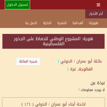
تسجيل الدخول
آخر الأخبار
هويتنا
أهدافنا
النشرة
النكبة
اتصل بنا
هوية: المشروع الوطني للحفاظ على الجذور
الفلسطينية
عائلة
أبو عمران / الحولي
[
شجرة العائلة
الفالوجة, غزة
]
نبذة عن
لا يوجد معلومات !
لائحة أبناء أبو عمران / الحولي (
171
)