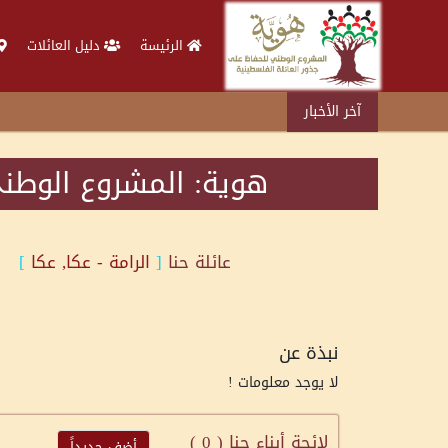
الرئيسة
دليل العائلات
آخر الأخبار
هوية: المشروع الوطني
عائلة
حنا
[
الرامة - عكا, عكا
]
نبذة عن
لا يوجد معلومات !
لائحة أبناء حنا (
0
)
أضف جديداً