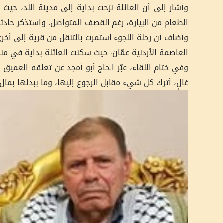
وأشار إلى أن العائلة نزحت بداية إلى مدينة اللد، حيث
الطعام من البيارة، رغم القصف المتواصل. واستذكر حادث
وأضاف أن رحلة اللجوء استمرت بالتنقل من قرية إلى أخرى
العاصمة الأردنية عمّان، حيث سكنت العائلة بداية في من
وفي ختام اللقاء، عبّر الحاج أبو أمجد عن تعلقه العميق ب
غالٍ، أترك كل شيء مقابل الرجوع إليها، وما ببدلها بمال ا