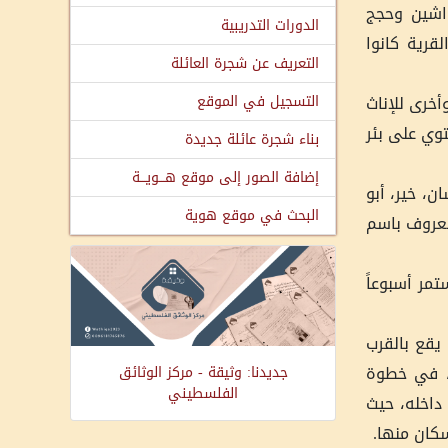
واشين وحجج
الدورات التدريبية
قرية كانوا
التعريف عن شجرة العائلة
أخرى للإناث
التسجيل في الموقع
وي على بئر
بناء شجرة عائلة جديدة
إضافة الصور إلى موقع هـــويـــة
ن، خير، أبو
البحث في موقع هوية
معروف باسم
مر أسبوعاً
يقع بالقرب
ه، في خطوة
جديدنا: وثيقة - مركز الوثائق
الفلسطيني
داخله، حيث
سكان منها.