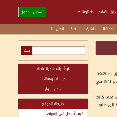
تسجيل الدخول
دليل الأفلام
تابعنا
أهدافنا
النشرة
النكبة
اتصل بنا
ابدأ ببناء شجرة عائلة
في إطار مشروعه الوطني لتوثيق الرواية الفلسطينية الشفوية، التقى مندوب “هوية” في الأردن يوم الثلاثاء الموافق 5/5/2026،
دراسات ومقالات
بالحاج إبراهيم محمود موسى رحال “أبو أمجد” في منطقة حي النخيل بالعاصمة الأردنية عمّان. والحاج أبو أمجد من مواليد عام 1941 في
سجل الزوار
، فيما كانت
خريطة الموقع
ة إلى طابون
كيف تُسجل في الموقع