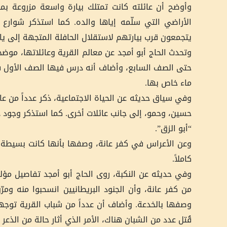
وأوضح أن عائلته كانت تمتلك بيارة واسعة مزروعة بم
الأراضي التي سلّمه إياها والده. كما استذكر شوارع ا
يتجمعون قرب بيارتهم لاستقلال الحافلة المتجهة إلى ياف
وتحدث الحاج أبو أمجد عن معالم القرية وعائلاتها، موضحا
حتى الصف السابع، وأضاف أنه درس فيها الصف الأول فقط
ماء خاص بها.
وفي سياق حديثه عن الحياة الاجتماعية، ذكر عدداً من عائ
حسين، وحمو، إلى جانب عائلات أخرى. كما استذكر وجود 
“أبو الزق”.
وعن الأعراس في كفر عانة، وصفها بأنها كانت بسيطة لك
كاملاً.
وفي حديثه عن النكبة، روى الحاج أبو أمجد تفاصيل مؤلم
من كفر عانة، وأن الجنود البريطانيين انسحبوا منه ومر
وصفها بالخدعة. وأضاف أن عدداً من شباب القرية توجهوا
قُتل عدد من الشبان هناك، الأمر الذي أثار حالة من الذعر