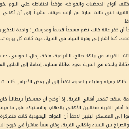
ختلف أنواع الحمضيات والفواكه، مؤكداً احتفاظه حتى اليوم بك
لقرية التي كانت عبارة عن أزقة ضيقة، مشيراً إلى أن أهالي ال
ا.
ً أن كفر عانة كانت تضم مسجداً قديماً ومدرستين؛ واحدة للذكور و
. كما أشار إلى وفرة المياه في القرية، حيث كانت كل بيارة تحت
لات القرية، من بينها: صالح، الشراعية، ملكة، رحال، الموسى، دعسا
دكانة واحدة في القرية تعود لعائلة سمارة، إضافة إلى الحلاق ال
نها جميلة ومليئة بالمحبة، لافتاً إلى أن بعض الأعراس كانت تست
ة سبقت تهجير أهالي القرية، إذ أوضح أن معسكراً بريطانياً كان 
ّوا أمام القرية مطالبين الأهالي بالذهاب والاستيلاء على ما في
 إلى المعسكر، ليتبين لاحقاً أن القوات اليهودية كانت متمركزة 
 والصراخ بين النساء وأهالي القرية، وكان سبباً مباشراً في خروج ال