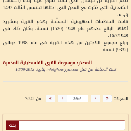
تضم القرية تل كيسان الذي كانت تقوم عليه بلدة (أكشاف)
الكنعانية التي ذكرت مع المدن التي احتلها تحتمس الثالث 1497
ق. م
.
قامت المنظمات الصهيونية المسلَّحة بهدم القرية وتشريد
أهلها البالغ عددهم عام 1948 (1520) نسمة، وكان ذلك في
16/7/1948،
وبلغ مجموع اللاجئين من هذه القرية في عام 1998 حوالي
(9332) نسمة.
المصدر: موسوعة القرى الفلسطينية المدمرة
تمت الاضافة من قبل
info@howiyya.com
بتاريخ
18/09/2012
السجلات
من 7٬242