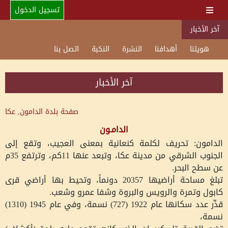
تسجيل الدخول
آخر الأخبار
هويتنا
أهدافنا
النشرة
النكبة
اتصل بنا
آخر الأخبار
صفحة بلدة
الدامون, عكا
الدامـون
الدامون: تحريف لكلمة كنعانية بمعنى العجيب، وتقع إلى
الجنوب الشرقي من مدينة عكا، وتبعد عنها 11كم، وترتفع 35م
عن سطح البحر
.
تبلغ مساحة أراضيها 20357 دونماً، وتحيط بها أراضي قرى
كابول وتمرة والرويس والبروة وشفا عمرو وشعب
.
قدِّر عدد سكانها عام 1922 (727) نسمة، وفي عام 1945 (1310)
نسمة،