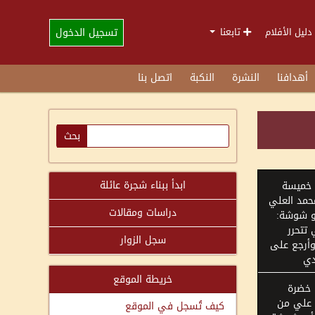
تسجيل الدخول
دليل الأفلام
تابعنا
أهدافنا
النشرة
النكبة
اتصل بنا
ابدأ ببناء شجرة عائلة
 خميسة
حمد العلي
دراسات ومقالات
بو شوشة:
 تتحرر
سجل الزوار
أرجع على
دي
خريطة الموقع
 خضرة
 علي من
كيف تُسجل في الموقع