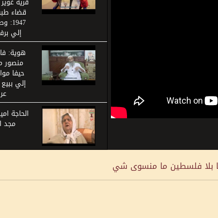
قرية غوير
قضاء طبري
1947:
إلي برف
هوية: ف
منصور م
إلي ببيع 
عر
الحاجة امي
مجد ا
نا بلا فلسطين ما منسوى شي