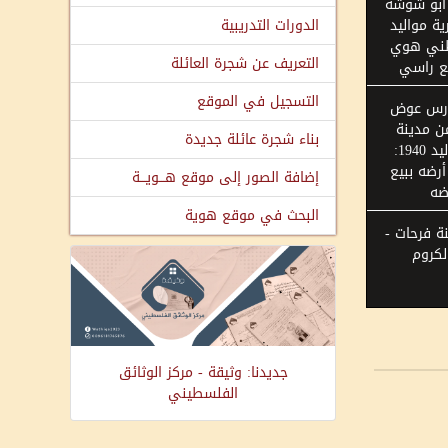
 أبو شوشة
ة مواليد
الدورات التدريبية
 وطني هوي
التعريف عن شجرة العائلة
ع راسي
التسجيل في الموقع
ارس عوض
ن مدينة
بناء شجرة عائلة جديدة
حيفا مواليد 1940:
أرضه ببيع
إضافة الصور إلى موقع هـــويـــة
ضه
البحث في موقع هوية
نة فرحات -
لكروم
جديدنا: وثيقة - مركز الوثائق
الفلسطيني