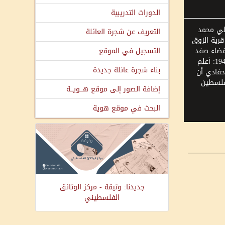
الدورات التدريبية
لي محمد
التعريف عن شجرة العائلة
رية الزوق
قضاء صفد
التسجيل في الموقع
مواليد 1940: أعلم
بناء شجرة عائلة جديدة
حفادي أن
فلسطين
إضافة الصور إلى موقع هـــويـــة
البحث في موقع هوية
جديدنا: وثيقة - مركز الوثائق
الفلسطيني