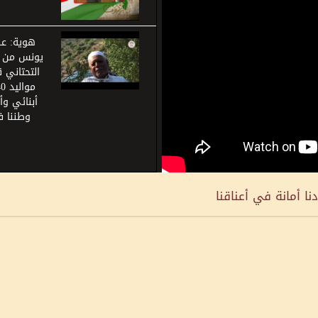
هوية: ع
يونس من ق
التحتاني 
أبنائي وأ
وطننا 
ا أمانة في أعناقنا