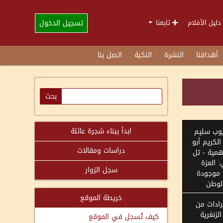
تسجيل الدخول
دليل الأفلام
تابعنا
أهدافنا
النشرة
النكبة
اتصل بنا
ابدأ ببناء شجرة عائلة
يوب سليم
لكريم أبو
دراسات ومقالات
اهمية - تل
 العزة
سجل الزوار
 موجودة
لوطن
خريطة الموقع
ادات من
لزنغرية
كيف تُسجل في الموقع