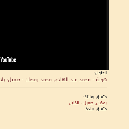
العنوان:
هوية - محمد عبد الهادي محمد رمضان - صميل: بلادن
متعلق بعائلة:
رمضان, صميل - الخليل
متعلق ببلدة: