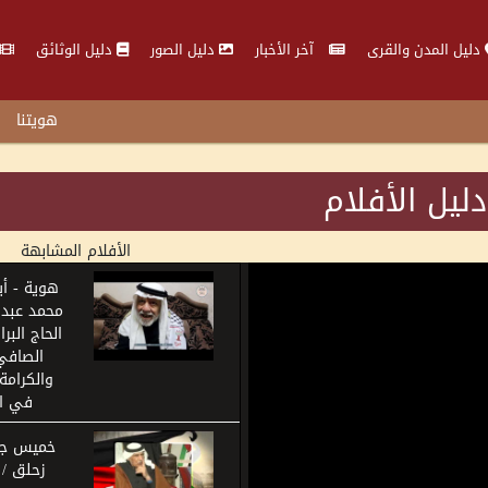
دليل المدن والقرى
آخر الأخبار
دليل الصور
دليل الوثائق
هويتنا
دليل الأفلام
الأفلام المشابهة
هوية - أ
محمد عبد ا
الحاج البر
الصافي:
والكرامة
في ا
خميس جر
زحلق / ا