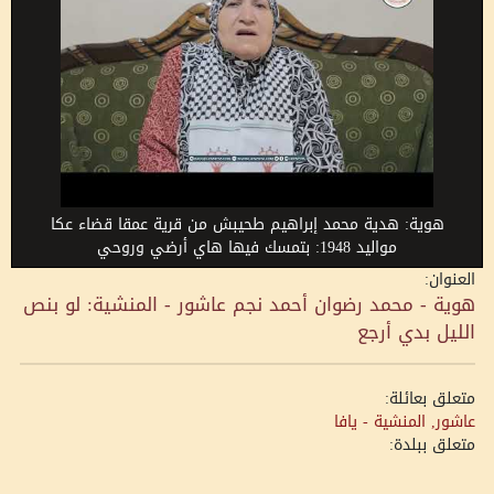
هوية: هدية محمد إبراهيم طحيبش من قرية عمقا قضاء عكا
مواليد 1948: بتمسك فيها هاي أرضي وروحي
العنوان:
هوية - محمد رضوان أحمد نجم عاشور - المنشية: لو بنص
الليل بدي أرجع
متعلق بعائلة:
عاشور, المنشية - يافا
متعلق ببلدة: