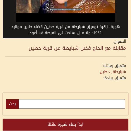
هوية: زهرة توفيق شبايطة من قرية حطين قضاء طبريا مواليد
1932: والله إن سنحت لي الفرصة فسأعود
العنوان:
مقابلة مع الحاج فضل شبايطة من قرية حطين
متعلق بعائلة:
شبايطة, حطين
متعلق ببلدة:
ابدأ ببناء شجرة عائلة