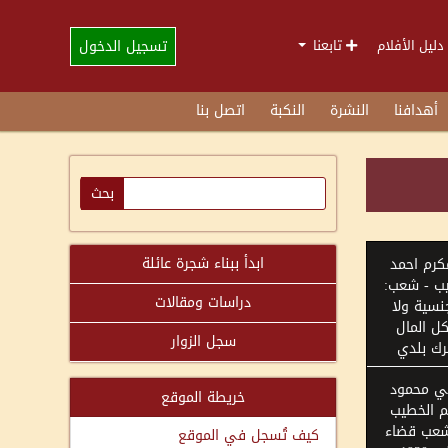
تسجيل الدخول
دليل الأفلام
تابعنا
أهدافنا
النشرة
النكبة
اتصل بنا
ابدأ ببناء شجرة عائلة
كرم احمد
ب - شعب:
دراسات ومقالات
نسية ولا
كل المال
سجل الزوار
رك بلدي
ي محمود
خريطة الموقع
م الخطيب
شعب قضاء
كيف تُسجل في الموقع