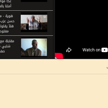
أملنا بال
هوية - م
حسن عزب -
هلأ يقلول
مفتوحة
مقابلة مع 
شلبي م
صفو