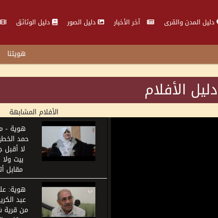
دليل المدن والقرى
آخر الأخبار
دليل الصور
دليل الوثائق
هويتنا
دليل الأفلام
الأفلام المشابهة
هوية - م
حمد الخطي
لا أقبل ج
بيت ولا 
مقابل أت
هوية: عل
عبد الكري
من قرية 