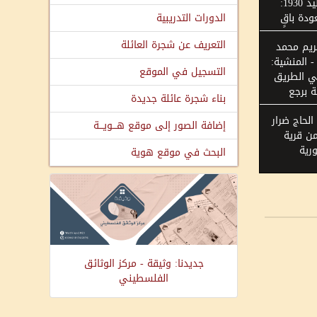
عكا مواليد 1930:
عودة باقٍ
الدورات التدريبية
التعريف عن شجرة العائلة
ريم محمد
 المنشية:
التسجيل في الموقع
ي الطريق
 برجع
بناء شجرة عائلة جديدة
الحاج ضرار
إضافة الصور إلى موقع هـــويـــة
ن قرية
رية
البحث في موقع هوية
جديدنا: وثيقة - مركز الوثائق
الفلسطيني