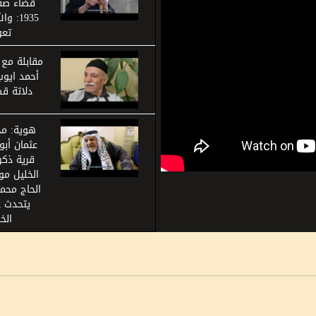
قضاء صفد
1935: و
تع
مقابلة مع 
أحمد ايوب
دلاتة ق
هوية: مح
عثمان أبو
قرية ذكر
الحاج محمد
يتحدث ع
الخ