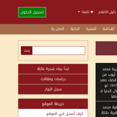
تسجيل الدخول
دليل الأفلام
تابعنا
أهدافنا
النشرة
النكبة
اتصل بنا
ابدأ ببناء شجرة عائلة
يرة محمد
يوب من
دراسات ومقالات
 قضاء صفد
مواليد 1937: لو
سجل الزوار
 الدنيا لا
اها
خريطة الموقع
ية محمد
رية دلاتة
كيف تُسجل في الموقع