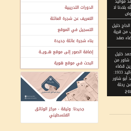
 مواليد
الله بلادنا لا
الدورات التدريبية
وض
التعريف عن شجرة العائلة
الحاج خليل
التسجيل في الموقع
 من قرية
ضاء صفد
بناء شجرة عائلة جديدة
إضافة الصور إلى موقع هـــويـــة
مد خليل
 شاور من
البحث في موقع هوية
ين قضاء
الخليل مواليد 1933:
 أبو شاور
ن رحلة
روج
جديدنا: وثيقة - مركز الوثائق
الفلسطيني