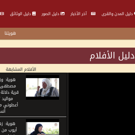
دليل المدن والقرى
آخر الأخبار
دليل الصور
دليل الوثائق
هويتنا
دليل الأفلام
الأفلام المشابهة
هوية: وز
مصطفى أ
قرية دلاتة
أعطوني مال
أنس
هوية: زه
أيوب من ق