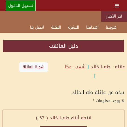
تسجيل الدخول
آخر الأخبار
هويتنا
أهدافنا
النشرة
النكبة
اتصل بنا
دليل العائلات
عائلة
طه-الخالد
[
شعب, عكا
شجرة العائلة
]
نبذة عن عائلة طه-الخالد
لا يوجد معلومات !
لائحة أبناء طه-الخالد (
57
)