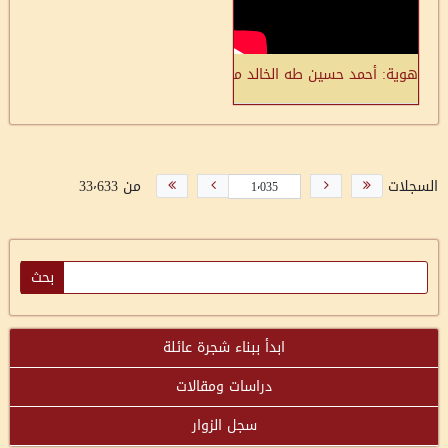
هوية: أحمد حسين طه الخالد من قرية شعب قضاء عكا: ضاعت فلسطين،
السجلات
من 33٬633
ابدأ ببناء شجرة عائلة
دراسات ومقالات
سجل الزوار