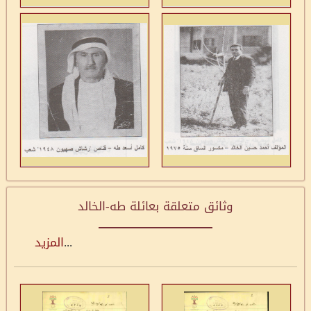
وثائق متعلقة بعائلة طه-الخالد
...
المزيد