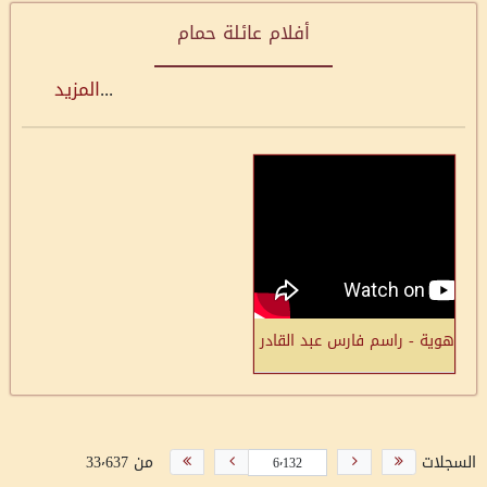
أفلام عائلة حمام
...
المزيد
هوية - راسم فارس عبد القادر حمام - مدينة اللد: أكبر جريمة إلي ببيع 
السجلات
من 33٬637