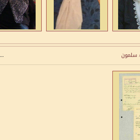
/ سلمون
...