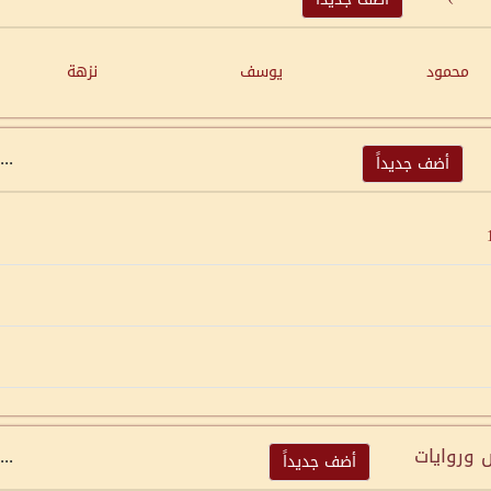
محمود
يوسف
نزهة
...
أضف جديداً
 وروايات
...
أضف جديداً