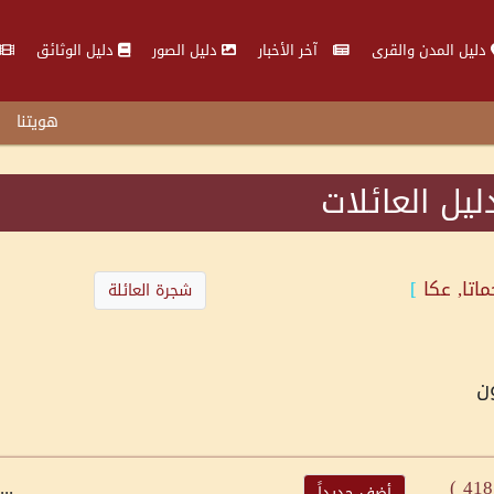
دليل المدن والقرى
آخر الأخبار
دليل الصور
دليل الوثائق
هويتنا
ليل العائلات
اتا, عكا
]
شجرة العائلة
ن
...
)
418
أضف جديداً