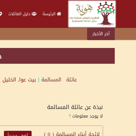
الرئيسة
دليل العائلات
آخر الأخبار
د
عائلة
المسالمة
[
بيت عوا, الخليل
]
نبذة عن عائلة المسالمة
لا يوجد معلومات !
لائحة أبناء المسالمة (
0
)
أضف جديداً