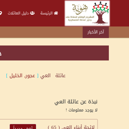
الرئيسة
دليل العائلات
آخر الأخبار
د
عائلة
العي
[
عجور, الخليل
]
نبذة عن عائلة العي
لا يوجد معلومات !
لائحة أبناء العي (
65
)
أضف جديداً