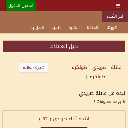
تسجيل الدخول
آخر الأخبار
هويتنا
أهدافنا
النشرة
النكبة
اتصل بنا
دليل العائلات
عائلة
صريدي
[
طولكرم,
شجرة العائلة
طولكرم
]
نبذة عن عائلة صريدي
لا يوجد معلومات !
لائحة أبناء صريدي (
67
)