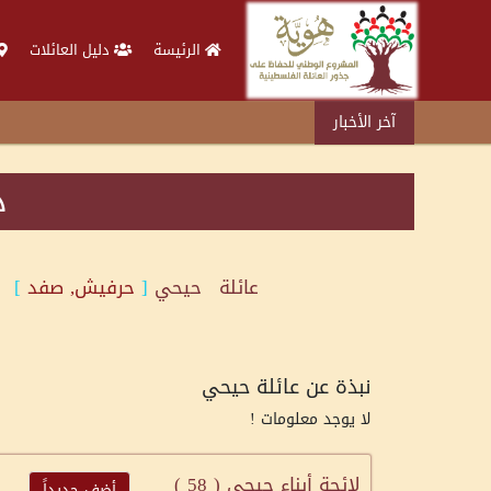
الرئيسة
دليل العائلات
آخر الأخبار
د
عائلة
حيحي
[
حرفيش, صفد
]
نبذة عن عائلة حيحي
لا يوجد معلومات !
لائحة أبناء حيحي (
58
)
أضف جديداً