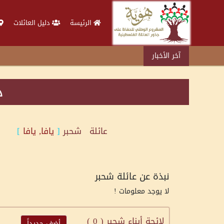
الرئيسة
دليل العائلات
آخر الأخبار
د
عائلة
شحبر
[
يافا, يافا
]
نبذة عن عائلة شحبر
لا يوجد معلومات !
لائحة أبناء شحبر (
0
)
أضف جديداً